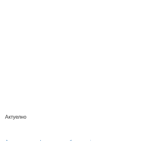
Јавни позив - буџет 2027.
Актуелно
Јавни позив - суфинансирање боравка дјеце у приватним
предшколским установама + о