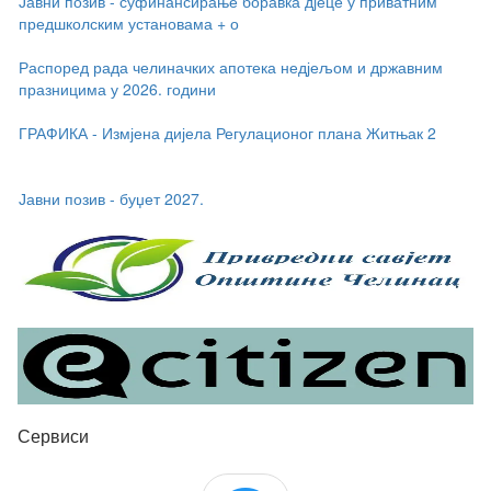
Распоред рада челиначких апотека недјељом и државним
празницима у 2026. години
ГРАФИКА - Измјена дијела Регулационог плана Житњак 2
Јавни позив - буџет 2027.
Сервиси