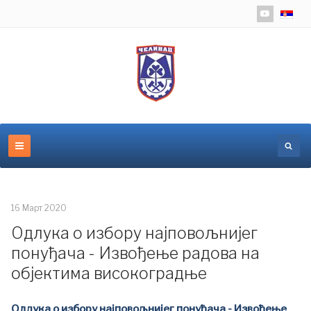
Изаберит
16 Март 2020
Одлука о избору најповољнијег
понуђача - Извођење радова на
објектима високоградње
Одлука о избору најповољнијег понуђача - Извођење