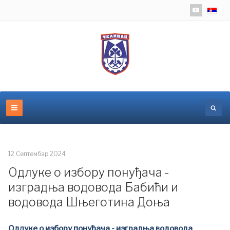
Изаберит
12 Септембар 2024
Oдлуке о избору понуђача -
изградња водовода Бабићи и
водовода Шњеготина Доња
Oдлуке о избору понуђача - изградња водовода