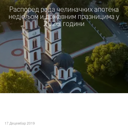
Распоред рада челиначких апотека
недјељом и државним празницима у
2026. години
17 Децембар 2019