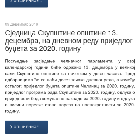
ОПШИРНИЈЕ …
09 Децембар 2019
Сједница Скупштине општине 13.
децембра, на дневном реду приједлог
буџета за 2020. годину
Посљедње засједање челначког парламента у овој
календарској години биће одржано 13. децембра у великој
сали Скупштине општине са почетком у девет часова. Пред
одборницима ће се наћи десет тачака дневног реда, а између
осталог: приједлог буџета општине Челинац за 2020. годину,
приједлог програма рада Скупштине за 2020. годину, одлука о
вриједности бода комуналне накнаде за 2020. годину и одлука
о висини пореске стопе пореза на наепокретности за 2020.
годину.
ОПШИРНИЈЕ …