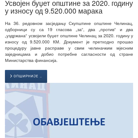
Усвојен буџет општине за 2020. годину
у износу од 9.520.000 марака
На 36. редовном засједању Скупштине општине Челинац,
одборници су са 19 гласова „за“, два „против“ и два
„уздржана“ усвојили буџет општине Челинац за 2020. годину у
износу од 9.520.000 КМ. Документ је претходно прошао
процедуру јавне расправе у свим челиначким мјесним
заједницама и добио потребне сагласности од стране
Министарства финансија.
ОПШИРНИЈЕ …