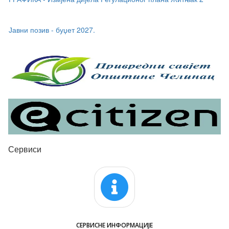
Јавни позив - буџет 2027.
Јавни позив - суфинансирање боравка дјеце у приватним
предшколским установама + о
Сервиси
СЕРВИСНЕ ИНФОРМАЦИЈЕ