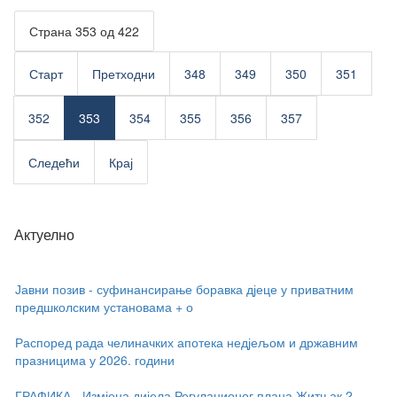
Страна 353 од 422
Старт
Претходни
348
349
350
351
352
353
354
355
356
357
Следећи
Крај
Актуелно
Јавни позив - суфинансирање боравка дјеце у приватним
предшколским установама + о
Распоред рада челиначких апотека недјељом и државним
празницима у 2026. години
ГРАФИКА - Измјена дијела Регулационог плана Житњак 2