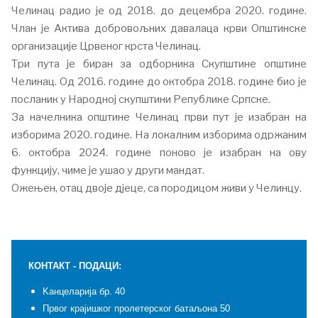
Челинац радио је од 2018. до децембра 2020. године.
Члан је Актива добровољних давалаца крви Општинске
организације Црвеног крста Челинац.
Три пута је биран за одборника Скупштине општине
Челинац. Од 2016. године до октобра 2018. године био је
посланик у Народној скупштини Републике Српске.
За начелника општине Челинац први пут је изабран на
изборима 2020. године. На локалним изборима одржаним
6. октобра 2024. године поново је изабран на ову
функцију, чиме је ушао у други мандат.
Ожењен, отац двоје дјеце, са породицом живи у Челинцу.
КОНТАКТ - ПОДАЦИ:
Kанцеларија бр. 40
Првог крајишког пролетерског батаљона 50