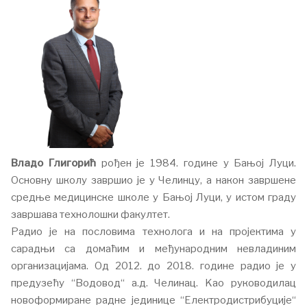
Владо Глигорић
рођен је 1984. године у Бањој Луци.
Основну школу завршио је у Челинцу, а након завршене
средње медицинске школе у Бањој Луци, у истом граду
завршава технолошки факултет.
Радио је на пословима технолога и на пројектима у
сарадњи са домаћим и међународним невладиним
организацијама. Од 2012. до 2018. године радио је у
предузећу “Водовод“ а.д. Челинац. Kao руководилац
новоформиране радне јединице “Електродистрибуције“