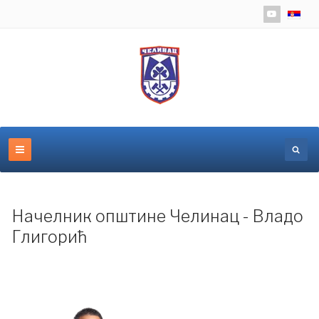
Изаберит
Начелник општине Челинац - Владо
Глигорић