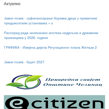
Актуелно
Јавни позив - суфинансирање боравка дјеце у приватним
предшколским установама + о
Распоред рада челиначких апотека недјељом и државним
празницима у 2026. години
ГРАФИКА - Измјена дијела Регулационог плана Житњак 2
Јавни позив - буџет 2027.
Јавни позив - суфинансирање боравка дјеце у приватним
предшколским установама + о