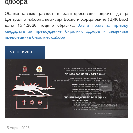
одбора
Обавјештавамо јавност и заинтересоване бираче да је
Централна изборна комисија Босне и Херцеговине (ЦИК БиХ)
дана 15.4.2026. године објавила
Јавни позив за пријаву
кандидата за предсједнике бирачких одбора и замјенике
предсједника бирачких одбора.
ОПШИРНИЈЕ …
15 Април 2026