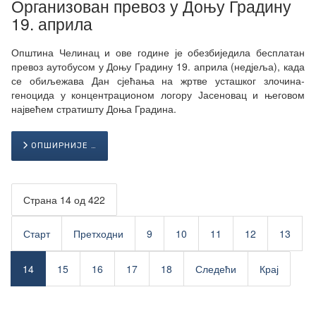
Организован превоз у Доњу Градину
19. априла
Општина Челинац и ове године је обезбиједила бесплатан
превоз аутобусом у Доњу Градину 19. априла (недјеља), када
се обиљежава Дан сјећања на жртве усташког злочина-
геноцида у концентрационом логору Јасеновац и његовом
највећем стратишту Доња Градина.
ОПШИРНИЈЕ …
Страна 14 од 422
Старт
Претходни
9
10
11
12
13
14
15
16
17
18
Следећи
Крај