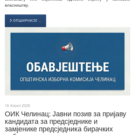
власништву.
ОПШИРНИЈЕ …
16 Април 2026
ОИК Челинац: Јавни позив за пријаву
кандидата за предсједнике и
замјенике предсједника бирачких