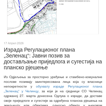
17 Април 2026
Израда Регулационог плана
„Зеленац“: Јавни позив за
достављање приједлога и сугестија на
планско рјешење
Из Одјељења за просторно уређење и стамбено-комуналне
послове позивају заинтересована лица која су власници
непокретности у
обухвату израде Регулационог плана
„Зеленац“ у Челинцу,
за који је на сједници СО Челинац
одржаној 27. марта донесена Одлука о изради, да доставе
своје приједлоге и сугестије за одређена планска рјешења на
земљишту или објектима, односно објекту у њиховом