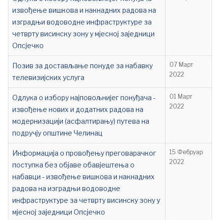
извођење вишкова и накнадних радова на
изградњи водоводне инфраструктуре за
четврту висинску зону у мјесној заједници
Опсјечко
Позив за достављање понуде за набавку
07 Март
2022
телевизијских услуга
Oдлука о избору најповољнијег понуђача -
01 Март
2022
извођење нових и додатних радова на
модернизацији (асфалтирању) путева на
подручју општине Челинац
Информација о провођењу преговарачког
15 Фебруар
2022
поступка без објаве обавјештења о
набавци - извођење вишкова и накнадних
радова на изградњи водоводне
инфраструктуре за четврту висинску зону у
мјесној заједници Опсјечко