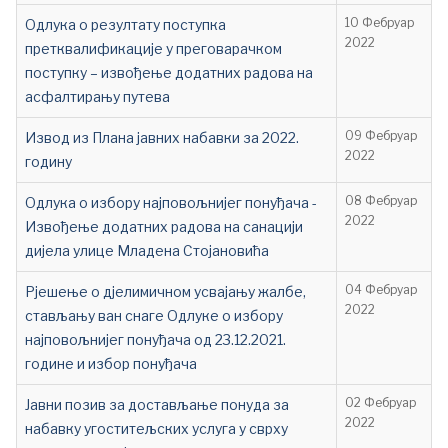
Одлука о резултату поступка
10 Фебруар
2022
претквалификације у преговарачком
поступку – извођење додатних радова на
асфалтирању путева
Извод из Плана јавних набавки за 2022.
09 Фебруар
2022
годину
Одлука о избору најповољнијег понуђача -
08 Фебруар
2022
Извођење додатних радова на санацији
дијела улице Младена Стојановића
Рјешење о дјелимичном усвајању жалбе,
04 Фебруар
2022
стављању ван снаге Одлуке о избору
најповољнијег понуђача од 23.12.2021.
године и избор понуђача
Јавни позив за достављање понуда за
02 Фебруар
2022
набавку угоститељских услуга у сврху