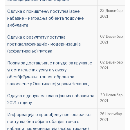
Одлука о поништењу поступка јавне
23 Децембар
2021
набавке – изградња објекта подручне
амбуланте
Одлука о резултату поступка
07 Децембар
2021
претквалификације - модернизација
(асфалтирање) путева
Позив за достављање понуде за пружање
02 Децембар
2021
угоститељских услуга у сврху
обезбјеђивања топлог оброка за
запослене у Општинској управи Челинац
Одлука о допунама плана јавних набавки за
30 Новембар
2021
2021. годину
Информација о провођењу преговарачког
26 Новембар
2021
поступка без објаве обавјештења о
набавци - модернизација (асфалтирање)