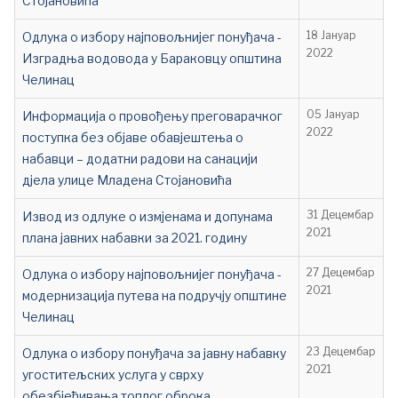
Стојановића
Одлука о избору најповољнијег понуђача -
18 Јануар
2022
Изградња водовода у Бараковцу општина
Челинац
Информација о провођењу преговарачког
05 Јануар
2022
поступка без објаве обавјештења о
набавци – додатни радови на санацији
дјела улице Младена Стојановића
Извод из одлуке о измјенама и допунама
31 Децембар
2021
плана јавних набавки за 2021. годину
Одлука о избору најповољнијег понуђача -
27 Децембар
2021
модернизација путева на подручју општине
Челинац
Одлука о избору понуђача за јавну набавку
23 Децембар
2021
угоститељских услуга у сврху
обезбјеђивања топлог оброка