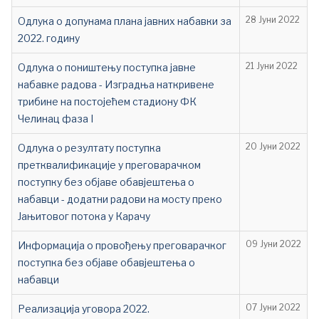
Oдлука о допунама плана јавних набавки за
28 Јуни 2022
2022. годину
Одлука о поништењу поступка јавне
21 Јуни 2022
набавке радова - Изградња наткривене
трибине на постојећем стадиону ФК
Челинац фаза I
Одлука о резултату поступка
20 Јуни 2022
претквалификације у преговарачком
поступку без објаве обавјештења о
набавци - додатни радови на мосту преко
Јањитовог потока у Карачу
Информација о провођењу преговарачког
09 Јуни 2022
поступка без објаве обавјештења о
набавци
Реализација уговора 2022.
07 Јуни 2022