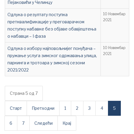
Пејаковићи у Челинцу
Одлука о резултату поступка
10 Новембар
2021
претквалификације у преговарачком
поступку набавке без објаве обавјештења
о набавци – I фаза
Одлука о избору најповољнијег понуђача –
10 Новембар
2021
пружање услуга зимског одржавања улица,
паркинга и тротоара у зимској сезони
2021/2022
Страна 5 од 7
Старт
Претходни
1
2
3
4
5
6
7
Следећи
Крај