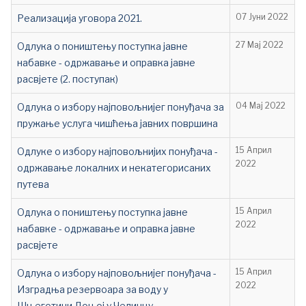
Реализација уговора 2021.
07 Јуни 2022
Одлука о поништењу поступка јавне
27 Мај 2022
набавке - одржавање и оправка јавне
расвјете (2. поступак)
Одлука о избору најповољнијег понуђача за
04 Мај 2022
пружање услуга чишћења јавних површина
Одлуке о избору најповољнијих понуђача -
15 Април
2022
одржавање локалних и некатегорисаних
путева
Одлука о поништењу поступка јавне
15 Април
2022
набавке - одржавање и оправка јавне
расвјете
Oдлука о избору најповољнијег понуђача -
15 Април
2022
Изградња резервоара за воду у
Шњеготини Доњој у Челинцу