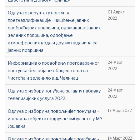
Одлука о резултату поступка
01 Април
2022
преткавлификације - чишћење јавних
саобраћајних површина, одржавање јавних
зелених површина, одвођење
атмосферских вода и других падавина са
јавних површина
Информација о провођењу преговарачког
24 Март
2022
поступка без објаве обавјештења са
Чистоћа и зеленило а.д. Челинац
Oдлука о избору понуђача за јавну набавку
24 Март
2022
телевизијских услуга 2022.
Oдлука о избору најповољнијег понуђача -
17 Март 2022
изградња објекта подручне амбуланте у МЗ
Јошавка
Одлука о избору најповољнијег понуђача -
14 Март 2022