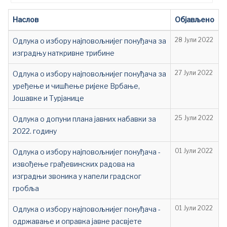
контакта
Наслов
Објављено
Одлука о избору најповољнијег понуђача за
28 Јули 2022
изградњу наткривне трибине
Одлука о избору најповољнијег понуђача за
27 Јули 2022
уређење и чишћење ријеке Врбање,
Јошавке и Турјанице
Oдлука о допуни плана јавних набавки за
25 Јули 2022
2022. годину
Одлука о избору најповољнијег понуђача -
01 Јули 2022
извођење грађевинских радова на
изградњи звоника у капели градског
гробља
Одлука о избору најповољнијег понуђача -
01 Јули 2022
одржавање и оправка јавне расвјете