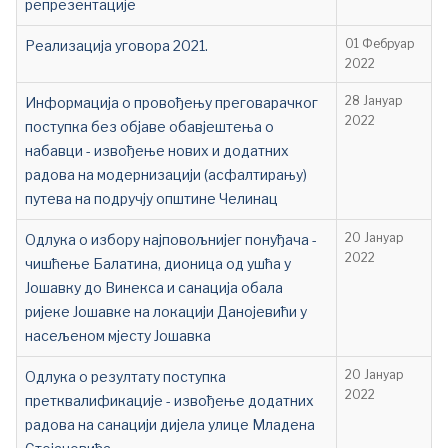
репрезентације
Реализација уговора 2021.
01 Фебруар
2022
Информација о провођењу преговарачког
28 Јануар
2022
поступка без објаве обавјештења о
набавци - извођење нових и додатних
радова на модернизацији (асфалтирању)
путева на подручју општине Челинац
Одлука о избору најповољнијег понуђача -
20 Јануар
2022
чишћење Балатина, дионица од ушћа у
Јошавку до Винекса и санација обала
ријеке Јошавке на локацији Данојевићи у
насељеном мјесту Јошавка
Одлука о резултату поступка
20 Јануар
2022
претквалификације - извођење додатних
радова на санацији дијела улице Младена