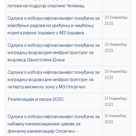
путева на подручју општине Челинац
Одлука о избору најповољнијег понуђача за
23 Новембар
2021
извођење радова на уређењу и чишћењу
корита ријеке Јошавке у МЗ Јошавка
Одлука о избору најповољнијег понуђача за
19 Новембар
2021
изградњу водоводне инфраструктуре за
водовод Шњеготина Доња
Одлука о избору најповољнијег понуђача за
19 Новембар
2021
изградњу водоводне инфраструктуре за
четврту висинску зону у МЗ Опсјечко
Реализација уговора 2020.
17 Новембар
2021
Одлука о избору најповољнијег понуђача за
11 Новембар
2021
набавку канализационих цијеви за
фекалну канализацију Опсјечко –