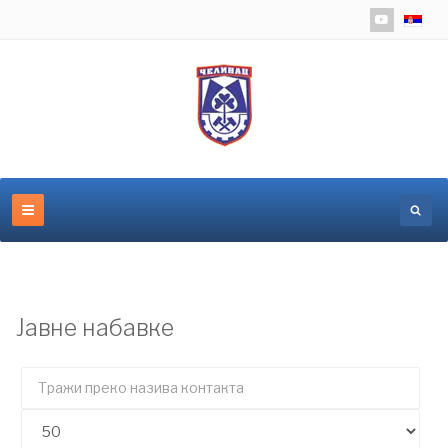
Изаберит
Јавне набавке
Тражи
преко
Прикажи
назива
број