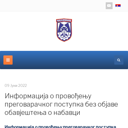
Изаберит
09 Јуни 2022
Информација о провођењу
преговарачког поступка без објаве
обавјештења о набавци
Информација о провођењу преговарачког поступка