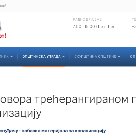
нац!
РАДНО ВРИЈЕМЕ
Т
7.00 - 15.00 / Пон - Пет
+
ЛНИК
ОПШТИНСКА УПРАВА
СКУПШТИНА ОПШТИНЕ
ОП
говора трећерангираном п
лизацију
онуђачу - набавка материјала за канализацију