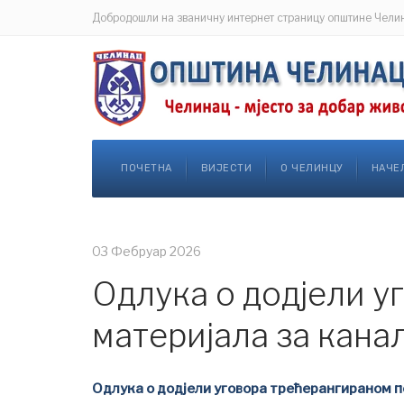
Добродошли на званичну интернет страницу општине Чели
ПОЧЕТНА
ВИЈЕСТИ
О ЧЕЛИНЦУ
НАЧЕ
03 Фебруар 2026
Одлука о додјели у
материјала за кана
Одлука о додјели уговора трећерангираном п