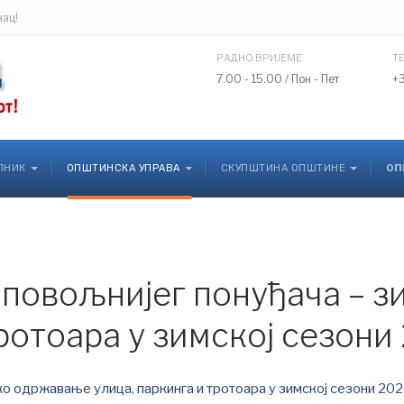
нац!
РАДНО ВРИЈЕМЕ
Т
7.00 - 15.00 / Пон - Пет
+
ЛНИК
ОПШТИНСКА УПРАВА
СКУПШТИНА ОПШТИНЕ
ОП
ајповољнијег понуђача – 
тротоара у зимској сезони
ко одржавање улица, паркинга и тротоара у зимској сезони 20