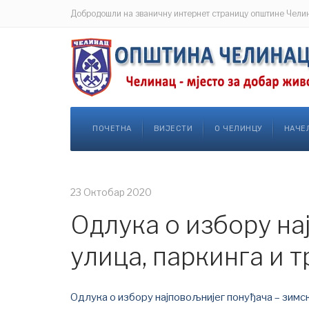
Добродошли на званичну интернет страницу општине Чели
ПОЧЕТНА
ВИЈЕСТИ
О ЧЕЛИНЦУ
НАЧЕ
23 Октобар 2020
Одлука о избору н
улица, паркинга и 
Одлука о избору најповољнијег понуђача – зимс