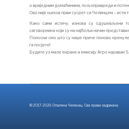
о вриједним домаћинима, пољопривреди и потенц
Ово није њихов први сусрет са Челинцем – исти т
Како сами истичу, изнова су одушевљени т
саговорника који су на најбољи начин представи
Поносни смо што су наше приче поново кренуле 
га посјете!
Будите уз мале екране и емисију Агро караван 5.
© 2017-2026 Општина Челинац. Сва права задржана.