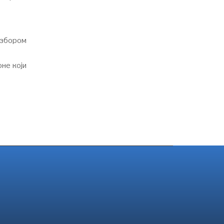
избором
оне који