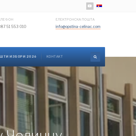
Изаберите ваш језик
ЕЛЕФОН
ЕЛЕКТРОНСКА ПОШТА
387 51 553 010
info@opstina-celinac.com
ШТИ ИЗБОРИ 2026
КОНТАКТ
у Челинцу