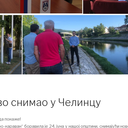
во снимао у Челинцу
да покаже!
-караван“ боравила је 24. јуна у нашој општини, снимајући но