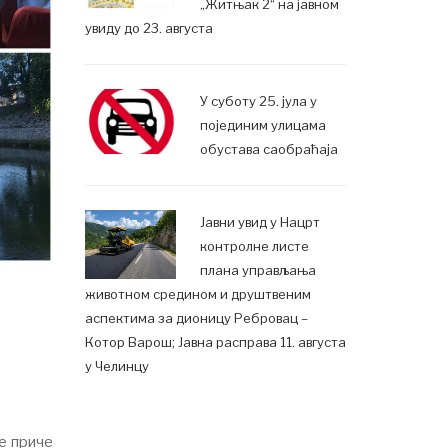
„Житњак 2“ на јавном
увиду до 23. августа
У суботу 25. јула у
појединим улицама
обустава саобраћаја
Јавни увид у Нацрт
контролне листе
плана управљања
животном средином и друштвеним
аспектима за дионицу Ребровац –
Котор Варош; Јавна расправа 11. августа
у Челинцу
ве приче