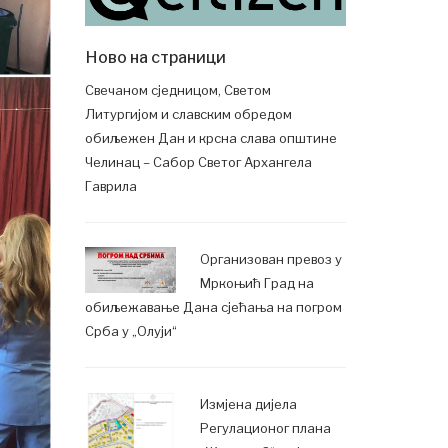
Ново на страници
Свечаном сједницом, Светом
Литургијом и славским обредом
обиљежен Дан и крсна слава општине
Челинац – Сабор Светог Архангела
Гаврила
Организован превоз у
Мркоњић Град на
обиљежавање Дана сјећања на погром
Срба у „Олуји“
Измјена дијела
Регулационог плана