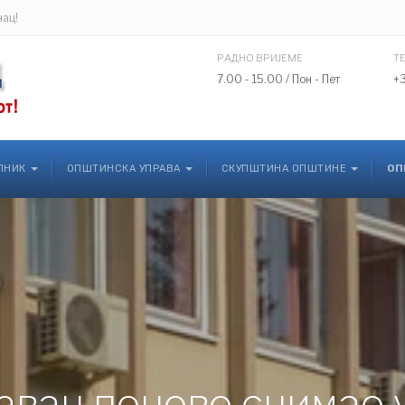
нац!
РАДНО ВРИЈЕМЕ
Т
7.00 - 15.00 / Пон - Пет
+
ЛНИК
ОПШТИНСКА УПРАВА
СКУПШТИНА ОПШТИНЕ
ОП
аван поново снимао 