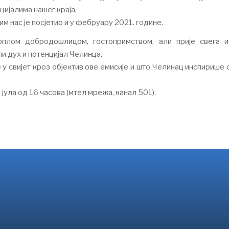
ијалима нашег краја.
им нас је посјетио и у фебруару 2021. године.
оплом добродошлицом, гостопримством, али прије свега 
ли дух и потенцијал Челинца.
у свијет кроз објектив ове емисије и што Челинац инспирише 
 јула од 16 часова (мтел мрежа, канал 501).