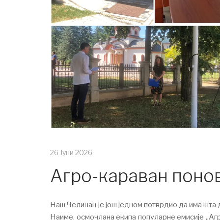
26 Јуни 2026
Агро-караван поно
Наш Челинац је још једном потврдио да има шта 
Наиме, осмочлана екипа популарне емисије „Агро