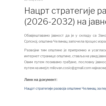
Нацрт стратегије р
(2026-2032) на јавн
Обавјештавамо јавност да је у складу са За
Српској, општина Челинац започела процес изра
Развојни тим општине је припремио и усагласи
интернет странице општине, ставља на увид јавно
Овим путем позивамо грађане, пословну јавнос
путем на имејл:
milovan.cosic@gmail.com
најкасниј
Линк на документ:
Нацрт стратегије развоја општине Челинац за п