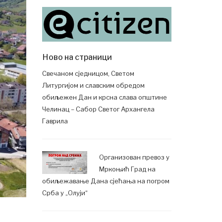
Ново на страници
Свечаном сједницом, Светом
Литургијом и славским обредом
обиљежен Дан и крсна слава општине
Челинац – Сабор Светог Архангела
Гаврила
Организован превоз у
Мркоњић Град на
обиљежавање Дана сјећања на погром
Срба у „Олуји“