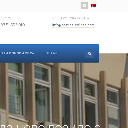
Изаберите ваш језик
ЕЛЕФОН
ЕЛЕКТРОНСКА ПОШТА
387 51 553 010
info@opstina-celinac.com
ШТИ ИЗБОРИ 2026
КОНТАКТ
ла ново возило с