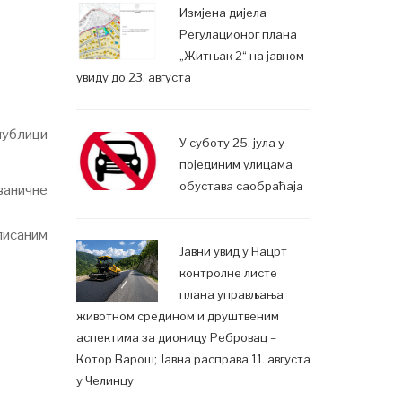
Измјена дијела
Регулационог плана
„Житњак 2“ на јавном
увиду до 23. августа
публици
У суботу 25. јула у
појединим улицама
обустава саобраћаја
ваничне
писаним
Јавни увид у Нацрт
контролне листе
плана управљања
животном средином и друштвеним
аспектима за дионицу Ребровац –
Котор Варош; Јавна расправа 11. августа
у Челинцу