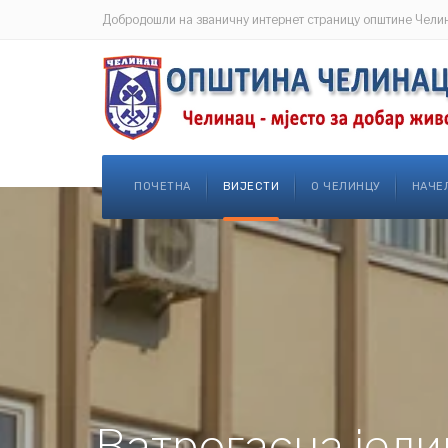
Добродошли на званичну интернет страницу општине Чели
ПОЧЕТНА
ВИЈЕСТИ
О ЧЕЛИНЦУ
НАЧЕ
Ватрогасна једи