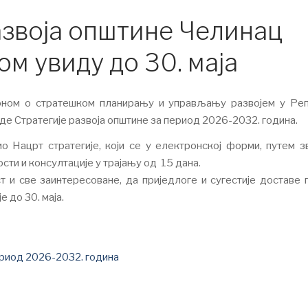
азвоја општине Челинац
ом увиду до 30. маја
коном о стратешком планирању и управљању развојем у Ре
де Стратегије развоја општине за период 2026-2032. година.
о Нацрт стратегије, који се у електронској форми, путем з
сти и консултације у трајању од 15 дана.
т и све заинтересоване, да приједлоге и сугестије доставе 
е до 30. маја.
ериод 2026-2032. година