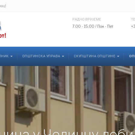
нац!
РАДНО ВРИЈЕМЕ
Т
7.00 - 15.00 / Пон - Пет
+
ЛНИК
ОПШТИНСКА УПРАВА
СКУПШТИНА ОПШТИНЕ
ОП
ница у Челинцу доби