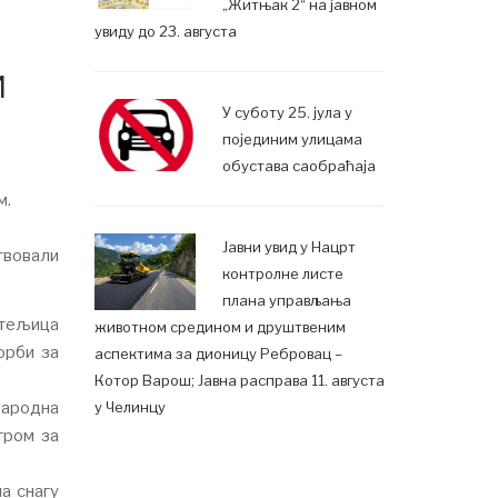
„Житњак 2“ на јавном
увиду до 23. августа
м
У суботу 25. јула у
појединим улицама
обустава саобраћаја
м.
Јавни увид у Нацрт
твовали
контролне листе
плана управљања
итељица
животном средином и друштвеним
орби за
аспектима за дионицу Ребровац –
Котор Варош; Јавна расправа 11. августа
у Челинцу
Народна
тром за
а снагу