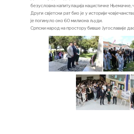
безусловна капитулација нацистичке Њемачке, чи
Други свјетски рат био је у историји човјечанст
је погинуло око 60 милиона људи.
Српски народ на простору бивше Југославије да