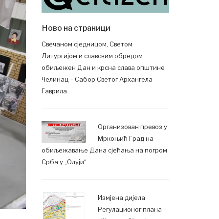
Ново на страници
Свечаном сједницом, Светом
Литургијом и славским обредом
обиљежен Дан и крсна слава општине
Челинац – Сабор Светог Архангела
Гаврила
Организован превоз у
Мркоњић Град на
обиљежавање Дана сјећања на погром
Срба у „Олуји“
Измјена дијела
Регулационог плана