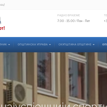
нац!
РАДНО ВРИЈЕМЕ
Т
7.00 - 15.00 / Пон - Пет
+
ЛНИК
ОПШТИНСКА УПРАВА
СКУПШТИНА ОПШТИНЕ
ОП
најуспјешнији спорт