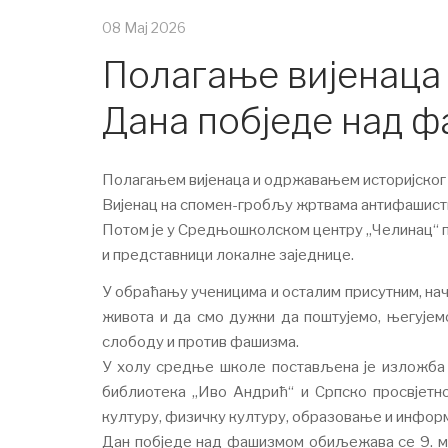
08 Мај 2026
Полагање вијенаца 
Дана побједе над 
Полагањем вијенаца и одржавањем историјскoг ч
Вијенац на спомен-гробљу жртвама антифашист
Потом је у Средњошколском центру „Челинац“ п
и представници локалне заједнице.
У обраћању ученицима и осталим присутним, нач
живота и да смо дужни да поштујемо, његујем
слободу и против фашизма.
У холу средње школе постављена је изложба 
библиотека „Иво Андрић“ и Српско просвјетн
културу, физичку културу, образовање и инфор
Дан побједе над фашизмом обиљежава се 9. маја