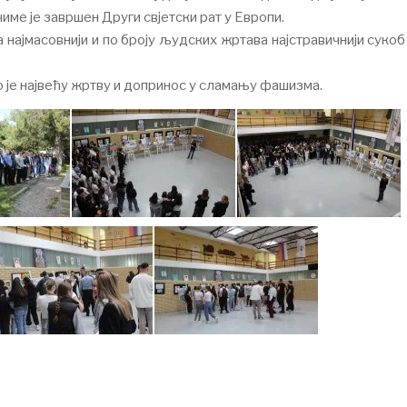
ме је завршен Други свјетски рат у Европи.
ва најмасовнији и по броју људских жртава најстравичнији сукоб
о је највећу жртву и допринос у сламању фашизма.