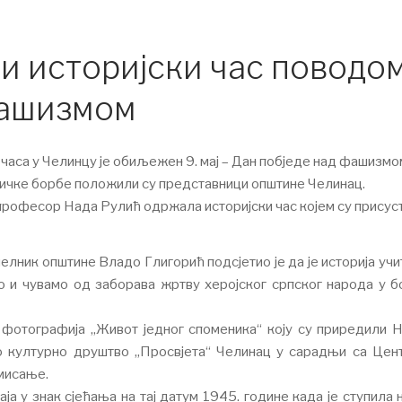
и историјски час поводо
фашизмом
аса у Челинцу је обиљежен 9. мај – Дан побједе над фашизмо
ичке борбе положили су представници општине Челинац.
рофесор Нада Рулић одржала историјски час којем су присус
елник општине Владо Глигорић подсјетио је да је историја уч
о и чувамо од заборава жртву херојског српског народа у б
фотографија „Живот једног споменика“ коју су приредили 
о културно друштво „Просвјета“ Челинац у сарадњи са Цен
мисање.
 у знак сјећања на тај датум 1945. године када је ступила н