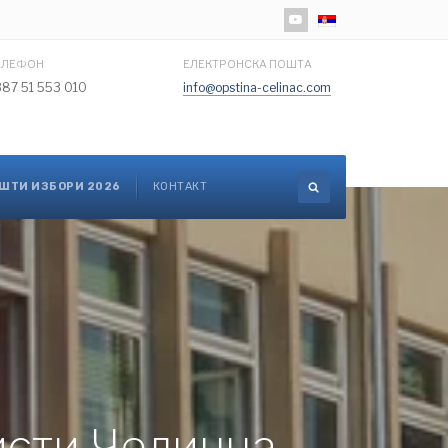
Изаберите ваш језик
ЕЛЕФОН
ЕЛЕКТРОНСКА ПОШТА
387 51 553 010
info@opstina-celinac.com
ШТИ ИЗБОРИ 2026
КОНТАКТ
исти Челинца