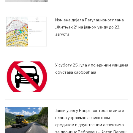
Измјена дијела Регулационог плана
„Житњак 2“ на јавном увиду до 23.
августа
У суботу 25. јула у појединим улицама
обустава саобраћаја
Јавни увид у Нацрт контролне листе
плана управљања животном
средином и друштвеним аспектима
за дионицу Ребровац – Котор Варош;