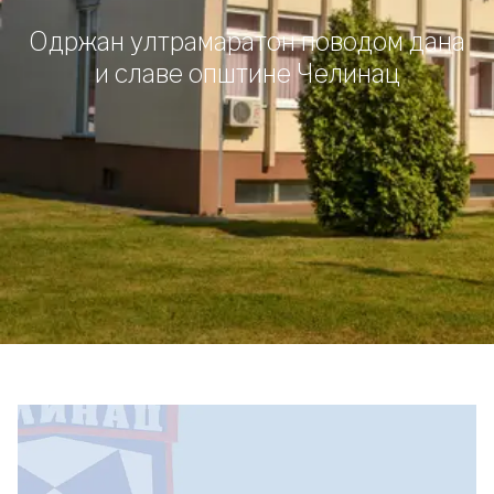
Одржан ултрамаратон поводом дана
и славе општине Челинац