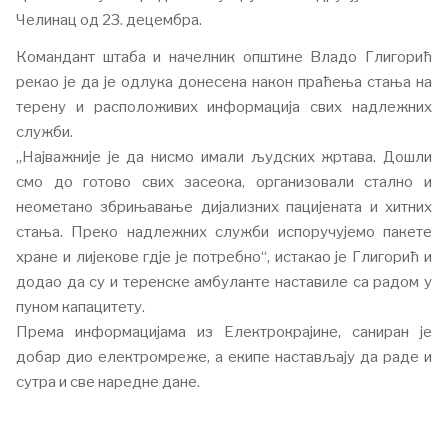
Челинац од 23. децембра.
Командант штаба и начелник општине Владо Глигорић
рекао је да је одлука донесена након праћења стања на
терену и расположивих информација свих надлежних
служби.
„Најважније је да нисмо имали људских жртава. Дошли
смо до готово свих засеока, организовали стално и
неометано збрињавање дијализних пацијената и хитних
стања. Преко надлежних служби испоручујемо пакете
хране и лијекове гдје је потребно“, истакао је Глигорић и
додао да су и теренске амбуланте наставиле са радом у
пуном капацитету.
Према информацијама из Електрокрајине, саниран је
добар дио електромреже, а екипе настављају да раде и
сутра и све наредне дане.