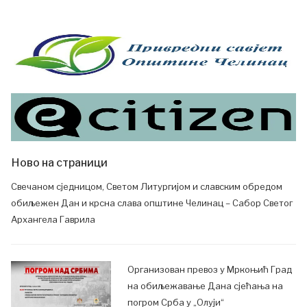
Ново на страници
Свечаном сједницом, Светом Литургијом и славским обредом
обиљежен Дан и крсна слава општине Челинац – Сабор Светог
Архангела Гаврила
Организован превоз у Мркоњић Град
на обиљежавање Дана сјећања на
погром Срба у „Олуји“