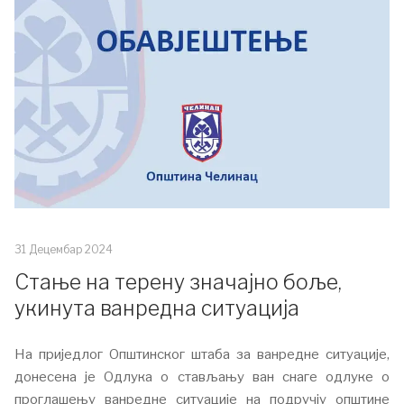
31 Децембар 2024
Стање на терену значајно боље,
укинута ванредна ситуација
На приједлог Општинског штаба за ванредне ситуације,
донесена је Одлука о стављању ван снаге одлуке о
проглашењу ванредне ситуације на подручју општине