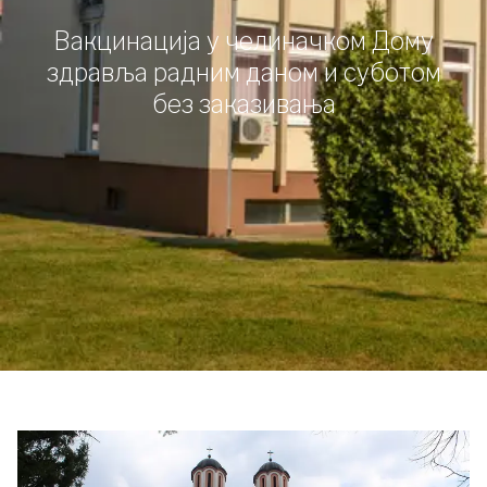
Вакцинација у челиначком Дому
здравља радним даном и суботом
без заказивања