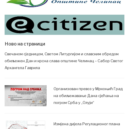
Ново на страници
Свечаном сједницом, Светом Литургијом и славским обредом
обиљежен Дан и крсна слава општине Челинац – Сабор Светог
Архангела Гаврила
Организован превоз у Мркоњић Град
на обиљежавање Дана сјећања на
погром Срба у „Олуји“
Измјена дијела Регулационог плана