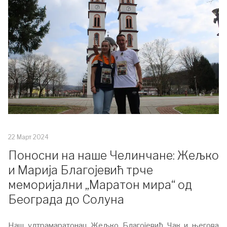
22 Март 2024
Поносни на наше Челинчане: Жељко
и Марија Благојевић трче
меморијални „Маратон мира“ од
Београда до Солуна
Наш ултрамаратонац Жељко Благојевић Чак и његова