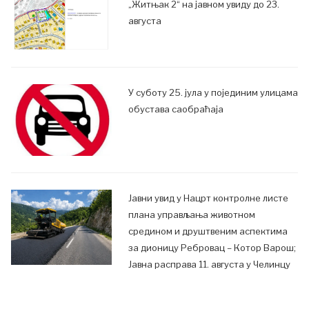
„Житњак 2“ на јавном увиду до 23.
августа
У суботу 25. јула у појединим улицама
обустава саобраћаја
Јавни увид у Нацрт контролне листе
плана управљања животном
средином и друштвеним аспектима
за дионицу Ребровац – Котор Варош;
Јавна расправа 11. августа у Челинцу