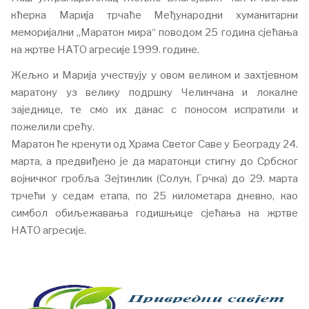
кћерка Марија трчаће Међународни хуманитарни
меморијални „Маратон мира“ поводом 25 година сјећања
на жртве НАТО агресије 1999. године.
Жељко и Марија учествују у овом великом и захтјевном
маратону уз велику подршку Челинчана и локалне
заједнице, те смо их данас с поносом испратили и
пожелили срећу.
Маратон ће кренути од Храма Светог Саве у Београду 24.
марта, а предвиђено је да маратонци стигну до Србског
војничког гробља Зејтинлик (Солун, Грчка) до 29. марта
трчећи у седам етапа, по 25 километара дневно, као
симбол обиљежавања годишњице сјећања на жртве
НАТО агресије.