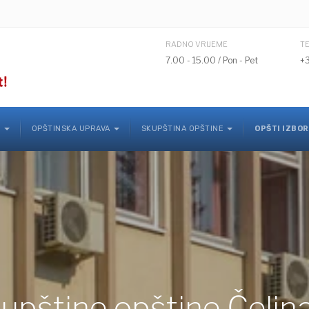
RADNO VRIJEME
T
7.00 - 15.00 / Pon - Pet
+
K
OPŠTINSKA UPRAVA
SKUPŠTINA OPŠTINE
OPŠTI IZBOR
upštine opštine Čelin