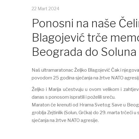
22 Mart 2024
Ponosni na naše Čelin
Blagojević trče memo
Beograda do Soluna
Naš ultramaratonac Želјko Blagojević Čak i njegov
povodom 25 godina sjećanja na žrtve NATO agresij
Želјko i Marija učestvuju u ovom velikom i zahtje
danas s ponosom ispratili i poželili sreću.
Maraton će krenuti od Hrama Svetog Save u Beogra
groblјa Zejtinlik (Solun, Grčka) do 29. marta trčeći
sjećanja na žrtve NATO agresije.