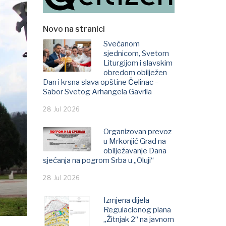
Novo na stranici
Svečanom
sjednicom, Svetom
Liturgijom i slavskim
obredom obilježen
Dan i krsna slava opštine Čelinac –
Sabor Svetog Arhangela Gavrila
28 Jul 2026
Organizovan prevoz
u Mrkonjić Grad na
obilježavanje Dana
sjećanja na pogrom Srba u „Oluji“
28 Jul 2026
Izmjena dijela
Regulacionog plana
„Žitnjak 2“ na javnom