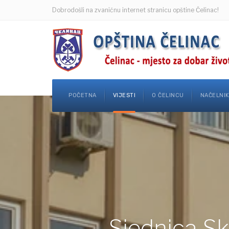
Dobrodošli na zvaničnu internet stranicu opštine Čelinac!
POČETNA
VIJESTI
O ČELINCU
NAČELNI
Sjednica Sk