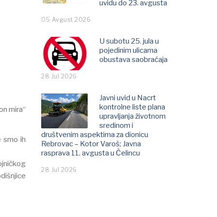
uvidu do 23. avgusta
05 Avgust 2026
U subotu 25. jula u
pojedinim ulicama
obustava saobraćaja
28 Jul 2026
Javni uvid u Nacrt
kontrolne liste plana
on mira“
upravljanja životnom
sredinom i
društvenim aspektima za dionicu
e smo ih
Rebrovac – Kotor Varoš; Јavna
rasprava 11. avgusta u Čelincu
ojničkog
28 Jul 2026
odišnjice