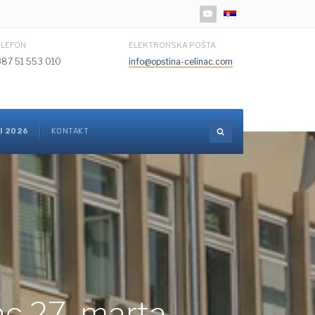
Izaberite vaš jezik
ELEFON
ELEKTRONSKA POŠTA
387 51 553 010
info@opstina-celinac.com
I 2026
KONTAKT
ac 27. marta