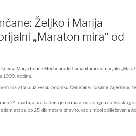
čane: Želјko i Marija
rijalni „Maraton mira“ od
a kćerka Marija trčaće Međunarodni humanitarni memorijalni „Marat
e 1999. godine.
vnom maratonu uz veliku podršku Čelinčana i lokalne zajednice, t
du 24. marta, a predviđeno je da maratonci stignu do Srbskog v
 u sedam etapa, po 25 kilometara dnevno, kao simbol obilјežavanja g