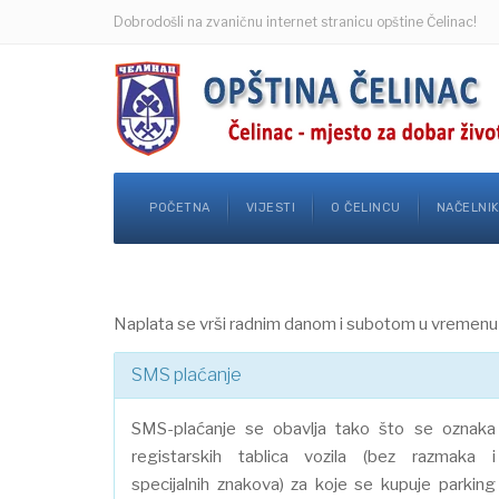
Dobrodošli na zvaničnu internet stranicu opštine Čelinac!
POČETNA
VIJESTI
O ČELINCU
NAČELNI
Naplata se vrši radnim danom i subotom u vremenu
SMS plaćanje
SMS-plaćanje se obavlja tako što se oznaka
registarskih tablica vozila (bez razmaka i
specijalnih znakova) za koje se kupuje parking