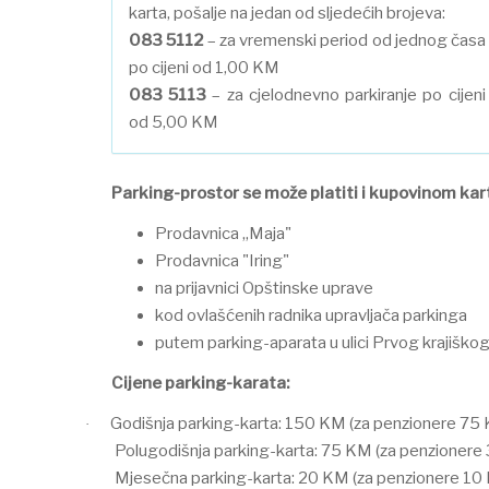
karta, pošalje na jedan od sljedećih brojeva:
083 5112
– za vremenski period od jednog časa
po cijeni od 1,00 KM
083 5113
– za cjelodnevno parkiranje po cijeni
od 5,00 KM
Parking-prostor se može platiti i kupovinom ka
Prodavnica „Maja"
Prodavnica "Iring"
na prijavnici Opštinske uprave
kod ovlašćenih radnika upravljača parkinga
putem parking-aparata u ulici Prvog krajiškog 
Cijene parking-karata:
Godišnja parking-karta: 150 KM (za penzionere 75
·
Polugodišnja parking-karta: 75 KM (za penzionere
Mjesečna parking-karta: 20 KM (za penzionere 10