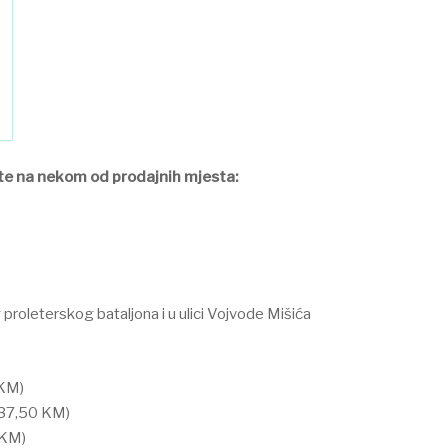
rte na nekom od prodajnih mjesta:
proleterskog bataljona i u ulici Vojvode Mišića
 KM)
 37,50 KM)
 KM)