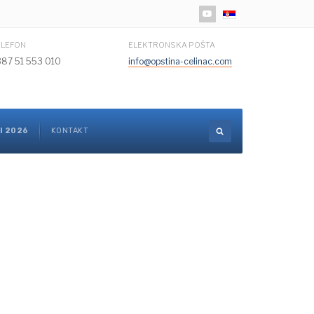
Izaberite vaš jezik
ELEFON
ELEKTRONSKA POŠTA
387 51 553 010
info@opstina-celinac.com
I 2026
KONTAKT