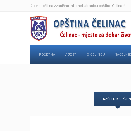
Dobrodošli na zvaničnu internet stranicu opštine Čelinac!
POČETNA
VIJESTI
O ČELINCU
NAČELNI
NAČELNIK OPŠTI