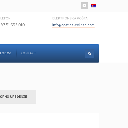
Izaberite vaš jezik
ELEFON
ELEKTRONSKA POŠTA
387 51 553 010
info@opstina-celinac.com
I 2026
KONTAKT
ORNO UREĐENJE