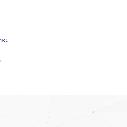
omoć
od