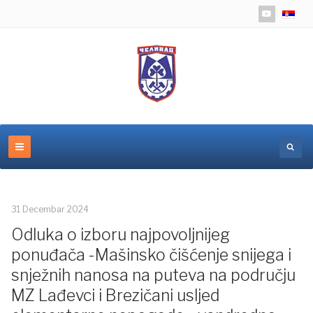
Izaberite 
31 Decembar 2024
Odluka o izboru najpovoljnijeg
ponuđača -Mašinsko čišćenje snijega i
snježnih nanosa na puteva na području
MZ Lađevci i Brezičani usljed