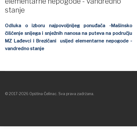
elementarne nepogode - vandredno
stanje
Odluka o izboru najpovoljnijeg ponuđača -Mašinsko
čišćenje snijega i snježnih nanosa na puteva na području
MZ Lađevci i Brezičani usljed elementarne nepogode -
vandredno stanje
© 2017-2026 Opština Čelinac. Sva prava zadržana.