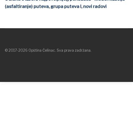
(asfaltiranje) puteva, grupa puteva I, novi radovi
© 2017-2026 Opština Čelinac. Sva prava zadržana.