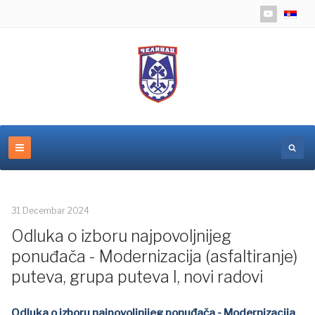
Izaberite 
31 Decembar 2024
Odluka o izboru najpovoljnijeg
ponuđača - Modernizacija (asfaltiranje)
puteva, grupa puteva I, novi radovi
Odluka o izboru najpovoljnijeg ponuđača - Modernizacija