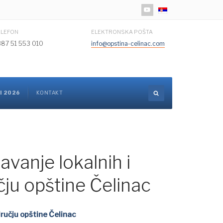
Izaberite vaš jezik
ELEFON
ELEKTRONSKA POŠTA
387 51 553 010
info@opstina-celinac.com
I 2026
KONTAKT
vanje lokalnih i
ju opštine Čelinac
ručju opštine Čelinac