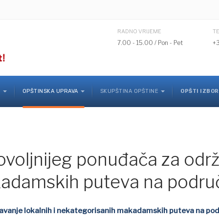
RADNO VRIJEME
T
7.00 - 15.00 / Pon - Pet
+
K
OPŠTINSKA UPRAVA
SKUPŠTINA OPŠTINE
OPŠTI IZBOR
ovoljnijeg ponuđača za održa
adamskih puteva na područ
žavanje lokalnih i nekategorisanih makadamskih puteva na pod