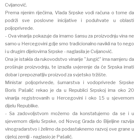
Cvijanović.
Prema njenim riječima, Vlada Srpske vodi računa o tome da
podrži sve poslovne inicijative i poduhvate u oblasti
poljoprivrede.
- Ova vinarija pokazuje da imamo šansu za proizvodnju vina ne
samo u Hercegovini gdje smo tradicionalno navikli na to nego
i u drugim dijelovima Srpske - naglasila je Cvijanović.
Ona je istakla da rukovodstvo vinarije "Jungić" ima namjeru da
proširuje proizvodnju, te izrazila uvjerenje da će Srpska imati
dobar i prepoznatljiv proizvod za svjetsko tržište.
Ministar poljoprivrede, šumarstva i vodoprivrede Srpske
Boris Pašalić rekao je da u Republici Srpskoj ima oko 20
vinarija registrovanih u Hercegovini i oko 15 u sjevernom
dijelu Republike.
- Sa zadovoljstvom možemo da konstatujemo da se i u
sjevernom dijelu Srpske, od Novog Grada do Bijeljine razvija
vinogradarstvo i želimo da podastaknemo razvoj ove grane u
cijeloj zemlji - naglasio je Pašalić.