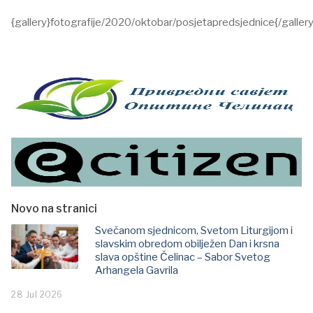
{gallery}fotografije/2020/oktobar/posjetapredsjednice{/gallery
Novo na stranici
Svečanom sjednicom, Svetom Liturgijom i
slavskim obredom obilježen Dan i krsna
slava opštine Čelinac – Sabor Svetog
Arhangela Gavrila
28 Jul 2026