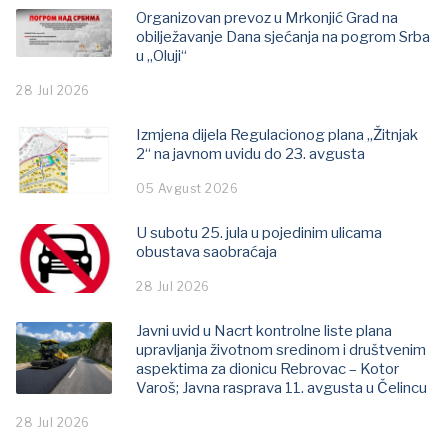
Organizovan prevoz u Mrkonjić Grad na
obilježavanje Dana sjećanja na pogrom Srba
u „Oluji“
28 Jul 2026
Izmjena dijela Regulacionog plana „Žitnjak
2“ na javnom uvidu do 23. avgusta
05 Avgust 2026
U subotu 25. jula u pojedinim ulicama
obustava saobraćaja
28 Jul 2026
Javni uvid u Nacrt kontrolne liste plana
upravljanja životnom sredinom i društvenim
aspektima za dionicu Rebrovac – Kotor
Varoš; Јavna rasprava 11. avgusta u Čelincu
28 Jul 2026