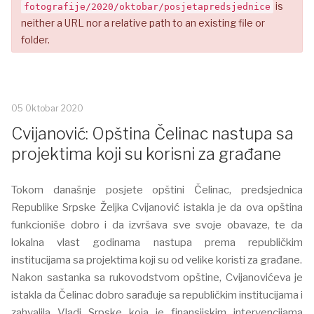
is
fotografije/2020/oktobar/posjetapredsjednice
neither a URL nor a relative path to an existing file or
folder.
05 Oktobar 2020
Cvijanović: Opština Čelinac nastupa sa
projektima koji su korisni za građane
Tokom današnje posjete opštini Čelinac, predsjednica
Republike Srpske Željka Cvijanović istakla je da ova opština
funkcioniše dobro i da izvršava sve svoje obavaze, te da
lokalna vlast godinama nastupa prema republičkim
institucijama sa projektima koji su od velike koristi za građane.
Nakon sastanka sa rukovodstvom opštine, Cvijanovićeva je
istakla da Čelinac dobro sarađuje sa republičkim institucijama i
zahvalila Vladi Srpske koja je finansijskim intervencijama