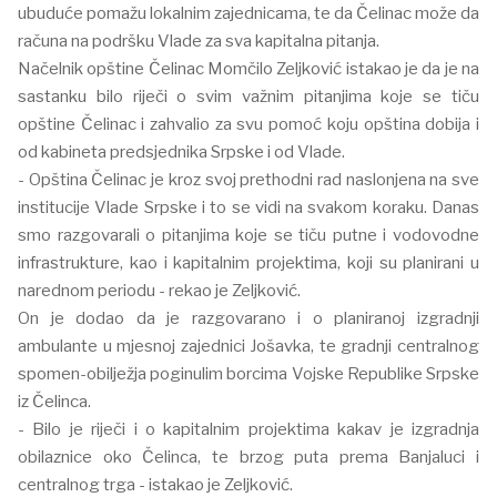
ubuduće pomažu lokalnim zajednicama, te da Čelinac može da
računa na podršku Vlade za sva kapitalna pitanja.
Načelnik opštine Čelinac Momčilo Zeljković istakao je da je na
sastanku bilo riječi o svim važnim pitanjima koje se tiču
opštine Čelinac i zahvalio za svu pomoć koju opština dobija i
od kabineta predsjednika Srpske i od Vlade.
- Opština Čelinac je kroz svoj prethodni rad naslonjena na sve
institucije Vlade Srpske i to se vidi na svakom koraku. Danas
smo razgovarali o pitanjima koje se tiču putne i vodovodne
infrastrukture, kao i kapitalnim projektima, koji su planirani u
narednom periodu - rekao je Zeljković.
On je dodao da je razgovarano i o planiranoj izgradnji
ambulante u mjesnoj zajednici Jošavka, te gradnji centralnog
spomen-obilježja poginulim borcima Vojske Republike Srpske
iz Čelinca.
- Bilo je riječi i o kapitalnim projektima kakav je izgradnja
obilaznice oko Čelinca, te brzog puta prema Banjaluci i
centralnog trga - istakao je Zeljković.