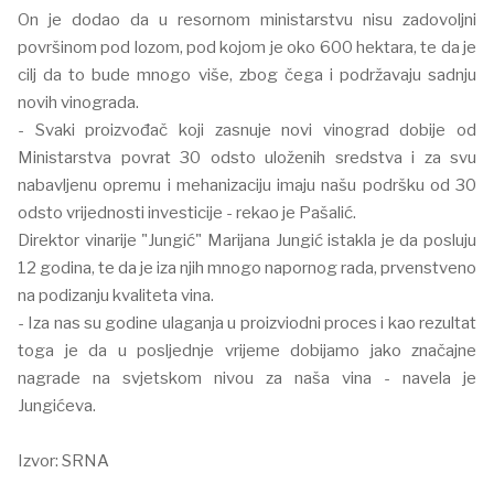
On je dodao da u resornom ministarstvu nisu zadovoljni
površinom pod lozom, pod kojom je oko 600 hektara, te da je
cilj da to bude mnogo više, zbog čega i podržavaju sadnju
novih vinograda.
- Svaki proizvođač koji zasnuje novi vinograd dobije od
Ministarstva povrat 30 odsto uloženih sredstva i za svu
nabavljenu opremu i mehanizaciju imaju našu podršku od 30
odsto vrijednosti investicije - rekao je Pašalić.
Direktor vinarije "Jungić" Marijana Jungić istakla je da posluju
12 godina, te da je iza njih mnogo napornog rada, prvenstveno
na podizanju kvaliteta vina.
- Iza nas su godine ulaganja u proizviodni proces i kao rezultat
toga je da u posljednje vrijeme dobijamo jako značajne
nagrade na svjetskom nivou za naša vina - navela je
Jungićeva.
Izvor: SRNA