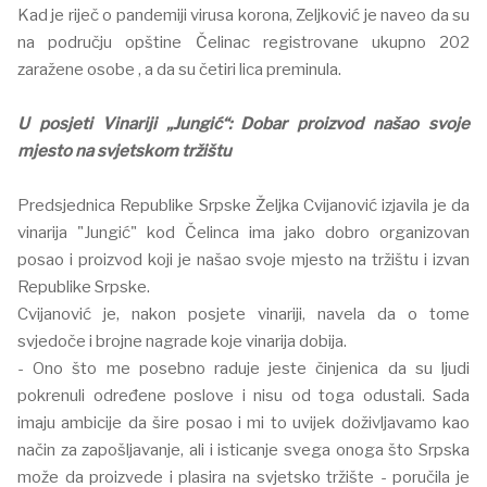
Kad je riječ o pandemiji virusa korona, Zeljković je naveo da su
na području opštine Čelinac registrovane ukupno 202
zaražene osobe , a da su četiri lica preminula.
U posjeti Vinariji „Jungić“: Dobar proizvod našao svoje
mjesto na svjetskom tržištu
Predsjednica Republike Srpske Željka Cvijanović izjavila je da
vinarija "Jungić" kod Čelinca ima jako dobro organizovan
posao i proizvod koji je našao svoje mjesto na tržištu i izvan
Republike Srpske.
Cvijanović je, nakon posjete vinariji, navela da o tome
svjedoče i brojne nagrade koje vinarija dobija.
- Ono što me posebno raduje jeste činjenica da su ljudi
pokrenuli određene poslove i nisu od toga odustali. Sada
imaju ambicije da šire posao i mi to uvijek doživljavamo kao
način za zapošljavanje, ali i isticanje svega onoga što Srpska
može da proizvede i plasira na svjetsko tržište - poručila je