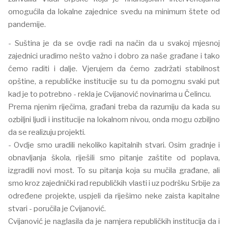
omogućila da lokalne zajednice svedu na minimum štete od
pandemije.
- Suština je da se ovdje radi na način da u svakoj mjesnoj
zajednici uradimo nešto važno i dobro za naše građane i tako
ćemo raditi i dalje. Vjerujem da ćemo zadržati stabilnost
opštine, a republičke institucije su tu da pomognu svaki put
kad je to potrebno - rekla je Cvijanović novinarima u Čelincu.
Prema njenim riječima, građani treba da razumiju da kada su
ozbiljni ljudi i institucije na lokalnom nivou, onda mogu ozbiljno
da se realizuju projekti.
- Ovdje smo uradili nekoliko kapitalnih stvari. Osim gradnje i
obnavljanja škola, riješili smo pitanje zaštite od poplava,
izgradili novi most. To su pitanja koja su mučila građane, ali
smo kroz zajednički rad republičkih vlasti i uz podršku Srbije za
određene projekte, uspjeli da riješimo neke zaista kapitalne
stvari - poručila je Cvijanović.
Cvijanović je naglasila da je namjera republičkih institucija da i