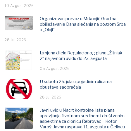
10 Avgust 2026
Organizovan prevoz u Mrkonjić Grad na
obilježavanje Dana sjećanja na pogrom Srba
u „Oluji“
28 Jul 2026
Izmjena dijela Regulacionog plana „Žitnjak
2“ na javnom uvidu do 23. avgusta
05 Avgust 2026
U subotu 25. jula u pojedinim ulicama
obustava saobraćaja
28 Jul 2026
Javni uvid u Nacrt kontrolne liste plana
upravljanja životnom sredinom i društvenim
aspektima za dionicu Rebrovac – Kotor
Varoš; Јavna rasprava 11. avgusta u Čelincu