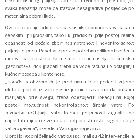
nekontrolisanog paljenja vatre na otvorenom prostoru, jer
svaka nepažnja može da izazove nesagledive posljedice po
materijalna dobra i ljude.
Ovo upozorenje odnosi se na vlasnike domaćinstava, kako u
seoskim i prigradskim, tako i u gradskim, gdje postoji realna
opasnost od požara zbog nesmotrenog i nekontrolisanog
paljenja otpada. Poseban oprez je potreban prilikom izvođenja
radova na mjestima koja su u blizini naselja ili šumskih
gazdinstava, dok građani treba da vode računa i o odlaganju
kućnog otpada u kontejnere.
„Takođe, s obzirom da je pred nama ljetni period i vrijeme
izleta u prirodi, iz vatrogasne jedinice savjetuju da prilikom
roštiljanja, prije svega, treba obezbijediti lokaciju na kojoj
postoji mogućnost nekontrolisanog širenja vatre. Po
završetku roštiljanja, vatru treba u potpunosti zagasiti i ne
napuštati mjesto sve dok u potpunosti niste sigurni da je
vatra ugašena“, navode u Vatrogasnoj jedinici.
U prošloj godini čelinački vatrogasci imali su 42 intervencije, a