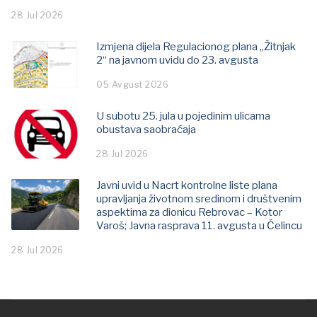
28 Jul 2026
Izmjena dijela Regulacionog plana „Žitnjak
2“ na javnom uvidu do 23. avgusta
05 Avgust 2026
U subotu 25. jula u pojedinim ulicama
obustava saobraćaja
28 Jul 2026
Javni uvid u Nacrt kontrolne liste plana
upravljanja životnom sredinom i društvenim
aspektima za dionicu Rebrovac – Kotor
Varoš; Јavna rasprava 11. avgusta u Čelincu
28 Jul 2026