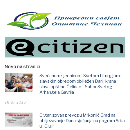
Novo na stranici
Svečanom sjednicom, Svetom Liturgijom i
slavskim obredom obilježen Dan i krsna
slava opštine Čelinac – Sabor Svetog
Arhangela Gavrila
28 Jul 2026
Organizovan prevoz u Mrkonjić Grad na
obilježavanje Dana sjećanja na pogrom Srba
u „Oluji“