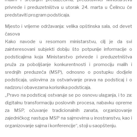
privrede i preduzetništva u utorak 24. marta u Čelincu će
predstaviti program podsticaja.
Mjesto i vrijeme održavanja: velika opštinska sala, od devet
časova
Кako navode u resornom ministarstvu, cilj je da svi
zainteresovani subjekti dobiju što potpunije informacije o
podsticajima koja Ministarstvo privrede i preduzetništva
pruža za poboljšanje konkurentnosti i promociju malih i
srednjih preduzeća (MSP), odnosno o postupku dodjele
podsticaja, uslovima za ostvarivanje prava na podsticaj i o
nadzoru i obavezama korisnika podsticaja.
„Pravo na podsticaj ostvaruje se po osnovu ulaganja, i to za:
digitalnu transformaciju poslovnih procesa, nabavku opreme
za MSP, očuvanje tradicionalnih zanata, organizovanje
zajedničkog nastupa MSP na sajmovima u inostranstvu, kao i
organizovanje sajma i konferencije“, stoji u saopštenju.