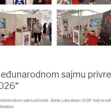
Međunarodnom sajmu privr
2026“
 Međunarodnom sajmu privrede „Banja Luka ekspo 2026“ koji se od
anjaluci.