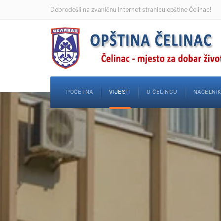
Dobrodošli na zvaničnu internet stranicu opštine Čelinac!
POČETNA
VIJESTI
O ČELINCU
NAČELNI