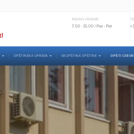
RADNO VRIJEME
T
7.00 - 15.00 / Pon - Pet
+
K
OPŠTINSKA UPRAVA
SKUPŠTINA OPŠTINE
OPŠTI IZBOR