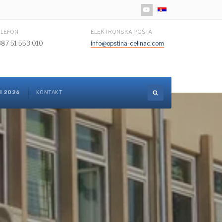
Izaberite vaš jezik
ELEFON
ELEKTRONSKA POŠTA
387 51 553 010
info@opstina-celinac.com
I 2026
KONTAKT