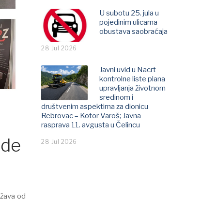
U subotu 25. jula u
pojedinim ulicama
obustava saobraćaja
28 Jul 2026
Javni uvid u Nacrt
kontrolne liste plana
upravljanja životnom
sredinom i
društvenim aspektima za dionicu
Rebrovac – Kotor Varoš; Јavna
rasprava 11. avgusta u Čelincu
ede
28 Jul 2026
ržava od