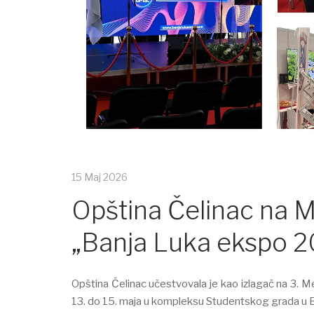
15 Maj 2026
Opština Čelinac na 
„Banja Luka ekspo 
Opština Čelinac učestvovala je kao izlagač na 3.
13. do 15. maja u kompleksu Studentskog grada u B