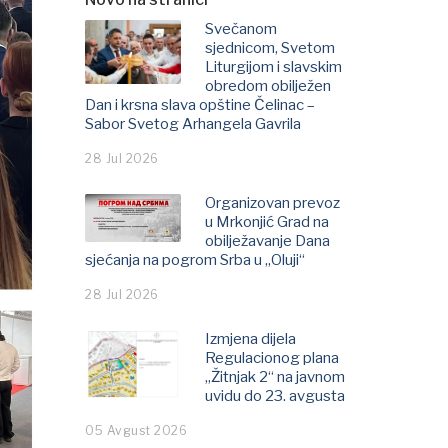
Svečanom
sjednicom, Svetom
Liturgijom i slavskim
obredom obilježen
Dan i krsna slava opštine Čelinac –
Sabor Svetog Arhangela Gavrila
28 Jul 2026
Organizovan prevoz
u Mrkonjić Grad na
obilježavanje Dana
sjećanja na pogrom Srba u „Oluji“
28 Jul 2026
Izmjena dijela
Regulacionog plana
„Žitnjak 2“ na javnom
uvidu do 23. avgusta
05 Avgust 2026