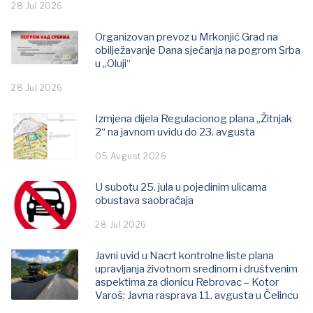
28 Jul 2026
Organizovan prevoz u Mrkonjić Grad na
obilježavanje Dana sjećanja na pogrom Srba
u „Oluji“
28 Jul 2026
Izmjena dijela Regulacionog plana „Žitnjak
2“ na javnom uvidu do 23. avgusta
05 Avgust 2026
U subotu 25. jula u pojedinim ulicama
obustava saobraćaja
28 Jul 2026
Javni uvid u Nacrt kontrolne liste plana
upravljanja životnom sredinom i društvenim
aspektima za dionicu Rebrovac – Kotor
Varoš; Јavna rasprava 11. avgusta u Čelincu