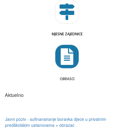
MJESNE ZAJEDNICE
OBRASCI
Aktuelno
Javni poziv - sufinansiranje boravka djece u privatnim
predškolskim ustanovama + obrazac
Raspored rada čelinačkih apoteka nedjeljom i državnim