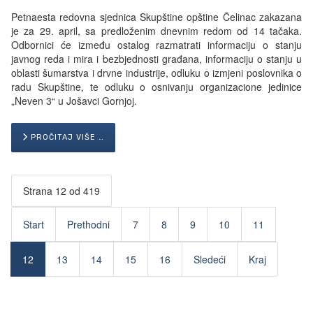
Petnaesta redovna sjednica Skupštine opštine Čelinac zakazana
je za 29. april, sa predloženim dnevnim redom od 14 tačaka.
Odbornici će između ostalog razmatrati informaciju o stanju
javnog reda i mira i bezbjednosti građana, informaciju o stanju u
oblasti šumarstva i drvne industrije, odluku o izmjeni poslovnika o
radu Skupštine, te odluku o osnivanju organizacione jedinice
„Neven 3“ u Jošavci Gornjoj.
PROČITAJ VIŠE …
Strana 12 od 419
Start
Prethodni
7
8
9
10
11
12
13
14
15
16
Sledeći
Kraj