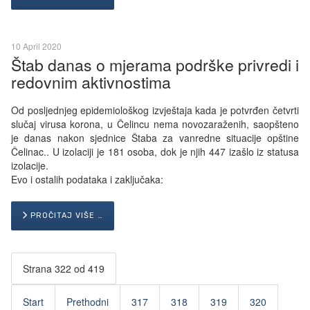
10 April 2020
Štab danas o mjerama podrške privredi i
redovnim aktivnostima
Od posljednjeg epidemiološkog izvještaja kada je potvrđen četvrti
slučaj virusa korona, u Čelincu nema novozaraženih, saopšteno
je danas nakon sjednice Štaba za vanredne situacije opštine
Čelinac.. U izolaciji je 181 osoba, dok je njih 447 izašlo iz statusa
izolacije.
Evo i ostalih podataka i zaključaka:
PROČITAJ VIŠE …
Strana 322 od 419
Start
Prethodni
317
318
319
320