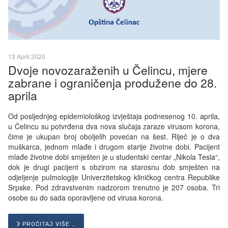
13 April 2020
Dvoje novozaraženih u Čelincu, mjere
zabrane i ograničenja produžene do 28.
aprila
Od posljednjeg epidemiološkog izvještaja podnesenog 10. aprila,
u Čelincu su potvrđena dva nova slučaja zaraze virusom korona,
čime je ukupan broj oboljelih povećan na šest. Riječ je o dva
muškarca, jednom mlađe i drugom starije životne dobi. Pacijent
mlađe životne dobi smješten je u studentski centar „Nikola Tesla“,
dok je drugi pacijent s obzirom na starosnu dob smješten na
odjeljenje pulmologije Univerzitetskog kliničkog centra Republike
Srpske. Pod zdravstvenim nadzorom trenutno je 207 osoba. Tri
osobe su do sada oporavljene od virusa korona.
PROČITAJ VIŠE …