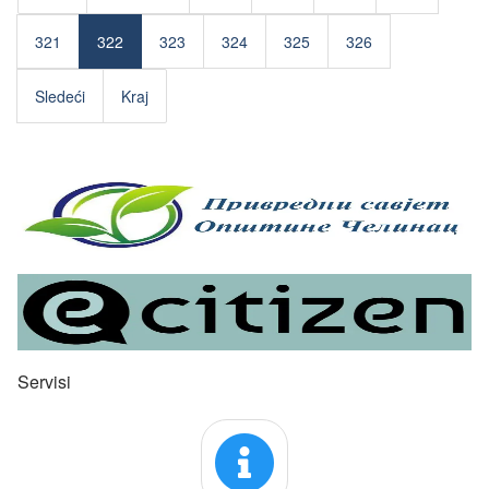
321
322
323
324
325
326
Sledeći
Kraj
Servisi