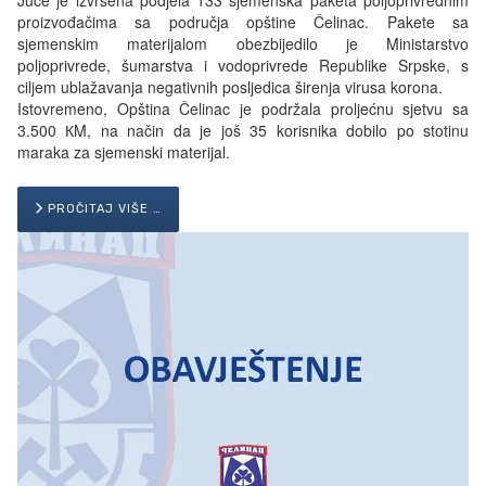
Juče je izvršena podjela 133 sjemenska paketa poljoprivrednim
proizvođačima sa područja opštine Čelinac. Pakete sa
sjemenskim materijalom obezbijedilo je Ministarstvo
poljoprivrede, šumarstva i vodoprivrede Republike Srpske, s
ciljem ublažavanja negativnih posljedica širenja virusa korona.
Istovremeno, Opština Čelinac je podržala proljećnu sjetvu sa
3.500 КM, na način da je još 35 korisnika dobilo po stotinu
maraka za sjemenski materijal.
PROČITAJ VIŠE …